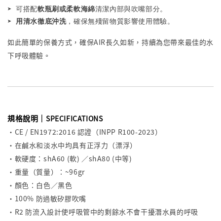
➤ 
可搭配
軟瓶刷或柔軟海綿
清潔內部與吹嘴部分。
➤ 
用清水徹底沖洗
，確保無殘留物質影響使用體驗。
如此簡單的保養方式，確保AIR長久如新，持續為您帶來最佳的水
下呼吸體驗。
規格說明｜
SPECIFICATIONS
・CE / EN1972:2016 認證（INPP R100-2023）
・在鹹水和淡水中均具有正浮力（漂浮）
・軟硬度：shA60 (軟) ／shA80 (中等)
・重量（質量）：~96gr
・顏色：白色／黑色
・100% 防過敏矽膠吹嘴
・R2 防流入設計使呼吸管中的剩餘水不會干擾潛水員的呼吸