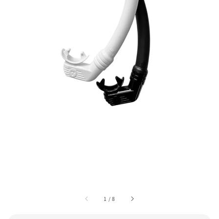
1
/
8