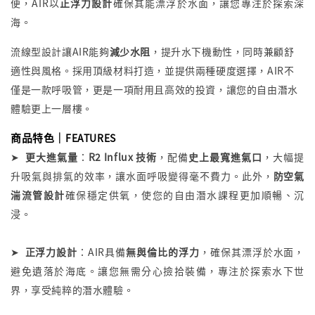
便，AIR以
正浮力設計
確保其能漂浮於水面，讓您專注於探索深
海。
流線型設計讓
AIR
能夠
減少水阻
，提升水下機動性，同時兼顧舒
適性與風格。採用頂級材料打造，並提供兩種硬度選擇，
AIR
不
僅是一款呼吸管，更是一項耐用且高效的投資，讓您的自由潛水
體驗更上一層樓。
商品特色｜
FEATURES
➤
更大進氣量
：
R2 Influx 技術
，配備
史上最寬進氣口
，大幅提
升吸氣與排氣的效率，讓水面呼吸變得毫不費力。此外，
防空氣
湍流管設計
確保穩定供氧，使您的自由潛水課程更加順暢、沉
浸。
➤
正浮力設計
：
AIR
具備
無與倫比的浮力
，確保其漂浮於水面，
避免遺落於海底。讓您無需分心撿拾裝備，專注於探索水下世
界，享受純粹的潛水體驗。