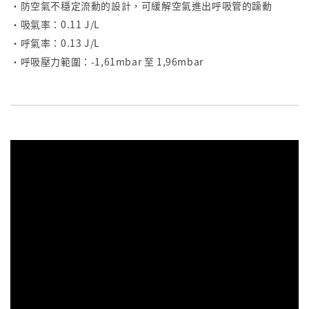
・防空氣不穩定流動的設計，可緩解空氣進出呼吸管的躁動
・吸氣率：0.11 J/L
・呼氣率：0.13 J/L
・呼吸壓力範圍：-1,61mbar 至 1,96mbar