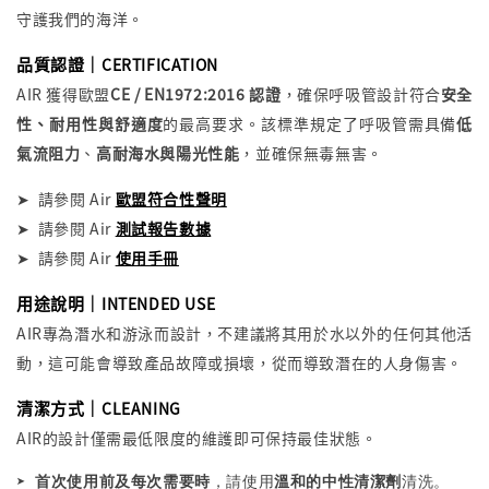
守護我們的海洋。
品質認證｜
CERTIFICATION
AIR 獲得
歐盟
CE / EN1972:2016 認證
，確保呼吸管設計符合
安全
性、耐用性與舒適度
的最高要求。該標準規定了呼吸管需具備
低
氣流阻力
、
高耐海水與陽光性能
，並確保無毒無害。
➤
請參閱
Air
歐盟符合性聲明
➤
請參閱
Air
測試報告數據
➤ 請參閱 Air
使用手冊
用途說明｜
INTENDED USE
AIR專為潛水和游泳而設計，不建議將其用於水以外的任何其他活
動，這可能會導致產品故障或損壞，從而導致潛在的人身傷害。
清潔方式｜
CLEANING
AIR的設計僅需最低限度的維護即可保持最佳狀態。
➤ 
首次使用前及每次需要時
，請使用
溫和的中性清潔劑
清洗。