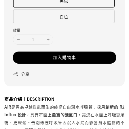
黑色
白色
數量
加入購物車
分享
商品介紹｜
DESCRIPTION
AIR
是專為卓越性能而生的終極自由潛水呼吸管：採用
創新的 R2
Influx 設計
，具有市面上
最寬的進氣口
，讓您在水面上呼吸更順
暢、更輕鬆。告別傳統呼吸管因沉入水底而影響潛水體驗的不