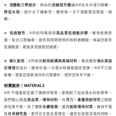
➤
流體動力學設計
：時尚的
流線型外觀
讓
AIR
在水中滑行順暢，
降低水阻
，提升水下機動性，確保每一次下潛都更加輕盈、順
暢。
➤
低過敏性
：
AIR
的吹嘴採用
高品質低過敏矽膠
，確保柔軟舒
適，貼合口腔輪廓，提供長時間使用的無刺激體驗。無論您是否
皮膚敏感，都能享受極致舒適感。
➤
經久耐用
：
AIR採
用
耐用結構與高端材料
，專為應對
海水與惡
劣環境
而設計，確保在每一次潛水時都能穩定發揮。
AIR
不只是
裝備，更是您探索海洋的可靠夥伴，陪伴您多年不變。
材質設計｜
MATERIALS
AIR 不僅重新定義了傳統呼吸管，更開創了自由潛水的新標準。
我們精心挑選
高品質、環保材料
，在
浮力、重量與耐用性
之間取
得完美平衡。為了響應
永續發展
，選用
創新環保材質
，確保不僅
具備
卓越性能
，更符合生態友善理念，讓您在探索深海的同時，