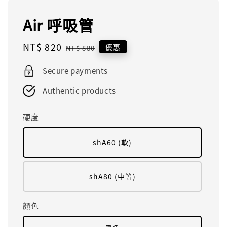
Air 呼吸管
Sale
NT$ 820
Regular
優惠
NT$ 880
price
price
Secure payments
Authentic products
硬度
shA60 (軟)
shA80 (中等)
顔色