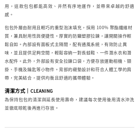
用，這款包包都能高效、井然有序地運作，並帶來卓越的舒適
感。
包包外層由耐用且輕巧的重型泡沫填充，採用 100% 聚酯纖維材
質，兼具耐用性與便捷性。厚實的防鹽塑膠拉鍊，讓開關操作輕
鬆自如。內部設有面板式主隔間，配有通風系統，有效防止異
味，並且提供足夠空間，輕鬆容納一對長蛙鞋、一件潛水衣和潛
水配件。此外，外部設有安全拉鍊口袋，方便存放運動相機、頸
掛、手機及鑰匙等小物件。背部的襯墊設計和符合人體工學的肩
帶，完美結合，提供均衡且舒適的攜帶體驗。
清潔方式｜
CLEANING
為保持包包的清潔與延長使用壽命，建議每次使用後用清水沖洗
並徹底晾乾後再進行存放。