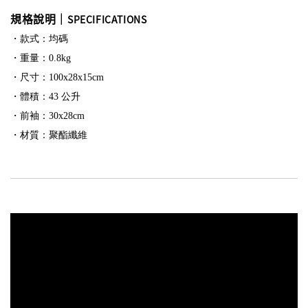
規格說明｜
SPECIFICATIONS
・款式：均碼
・重量：0.8kg
・尺寸：100x28x15cm
・體積：43 公升
・前袖：30x28
cm
・材質
：
聚酯纖維