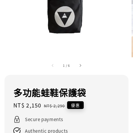
1
/
6
多功能蛙鞋保護袋
Sale
NT$ 2,150
Regular
優惠
NT$ 2,290
price
price
Secure payments
Authentic products