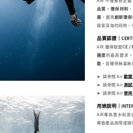
AIR 不僅重新
品質、環保材料
展
，選用
創新環保
探索深海的同時，
品質認證｜
CERT
AIR 獲得
歐盟
CE /
適度
的最高要求
能
，並確保無毒無
➤
請參閱
Air
歐盟
➤
請參閱
Air
測試
➤ 請參閱 Air
使用
用途說明｜
INTE
AIR專為潛水和
導致產品故障或損