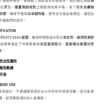
定義了傳統呼吸管，更開創了自由潛水的新標準。我們精心挑選
高
，在
浮力、重量與耐用性
之間取得完美平衡。為了響應
永續發
材質
，確保不僅具備
卓越性能
，更符合生態友善理念，讓您在
守護我們的海洋。
IFICATION
 EN1972:2016 認證
，確保呼吸管設計符合
安全性、耐用性與舒
。該標準規定了呼吸管需具備
低氣流阻力
、
高耐海水與陽光性
害。
符合性聲明
報告數據
手冊
NDED USE
游泳而設計，不建議將其用於水以外的任何其他活動，這可能會
壞，從而導致潛在的人身傷害。