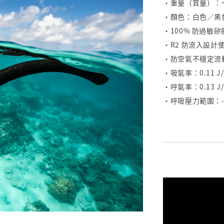
・重量（質量）：~9
・顏色：白色／黑
・100% 防過敏
・R2 防流入設
・防空氣不穩定流
・吸氣率：0.11 J/
・呼氣率：0.13 J/
・呼吸壓力範圍：-1,6