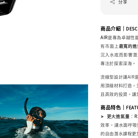
分享
商品介紹｜
DESC
AIR
是專為卓越性
有市面上
最寬的進
沉入水底而影響潛
專注於探索深海。
流線型設計讓
AIR
用頂級材料打造，
且高效的投資，讓
商品特色｜
FEAT
➤
更大進氣量
：
R
效率，讓水面呼吸
的自由潛水課程更