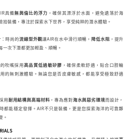
IR
具備
無與倫比的浮力
，確保其漂浮於水面，避免遺落於海
撿拾裝備，專注於探索水下世界，享受純粹的潛水體驗。
計
：時尚的
流線型外觀
讓
AIR
在水中滑行順暢，
降低水阻
，提升
每一次下潛都更加輕盈、順暢。
的吹嘴採用
高品質低過敏矽膠
，確保柔軟舒適，貼合口腔輪
使用的無刺激體驗。無論您是否皮膚敏感，都能享受極致舒適
R採
用
耐用結構與高端材料
，專為應對
海水與惡劣環境
而設計，
時都能穩定發揮。
AIR
不只是裝備，更是您探索海洋的可靠夥
變。
RIALS