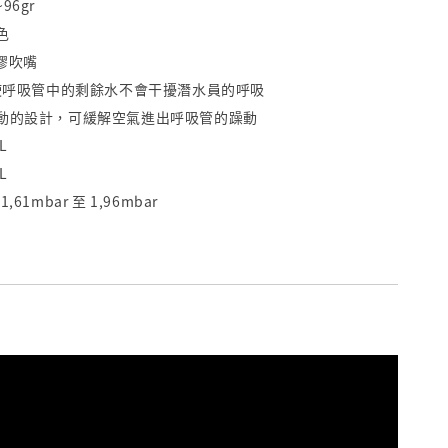
6gr
色
矽膠吹嘴
計使呼吸管中的剩餘水不會干擾潛水員的呼吸
動的設計，可緩解空氣進出呼吸管的躁動
L
L
1mbar 至 1,96mbar