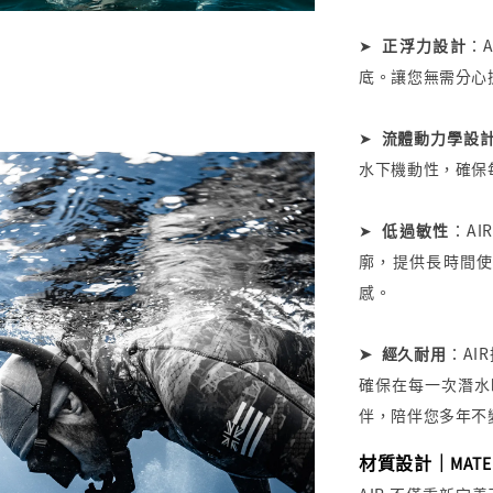
➤
正浮力設計
：
A
底。讓您無需分心
➤
流體動力學設
水下機動性，確保
➤
低過敏性
：
AIR
廓，提供長時間
感。
➤
經久耐用
：
AI
確保在每一次潛水
伴，陪伴您多年不
材質設計｜
MATE