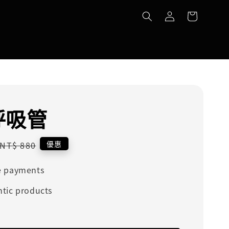
 呼吸管
Regular
優惠
NT$ 880
price
e payments
tic products