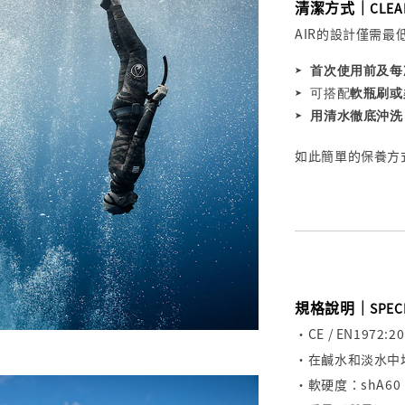
清潔方式｜
CLEA
AIR的設計僅需
➤ 
首次使用前及每
➤ 
可搭配
軟瓶刷或
➤ 
用清水徹底沖洗
如此簡單的保養方
規格說明｜
SPEC
・CE / EN1972:
・在鹹水和淡水中
・軟硬度：shA60 (