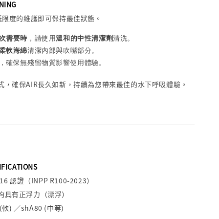
NING
最低限度的維護即可保持最佳狀態。
次需要時
，請使用
溫和的中性清潔劑
清洗。
柔軟海綿
清潔內部與吹嘴部分。
，確保無殘留物質影響使用體驗。
式，確保AIR長久如新，持續為您帶來最佳的水下呼吸體驗。
IFICATIONS
2016 認證（INPP R100-2023）
均具有正浮力（漂浮）
軟) ／shA80 (中等)