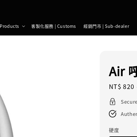
Products
客製化服務 | Customs
經銷門市 | Sub-dealer
Air
Sale
NT$ 820
price
Secur
Authen
硬度